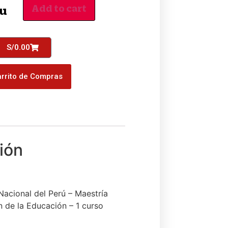
Add to cart
/u
S/
0.00
rrito de Compras
Nacional del Perú – Maestría
n de la Educación – 1 curso