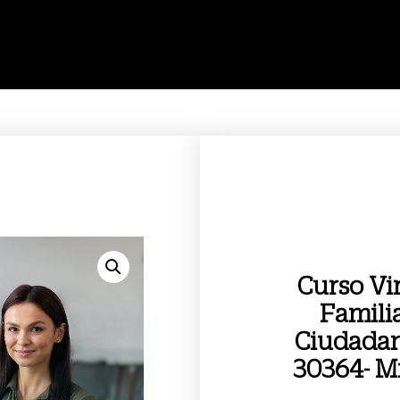
Curso Vi
Famili
Ciudadana
30364- Mi