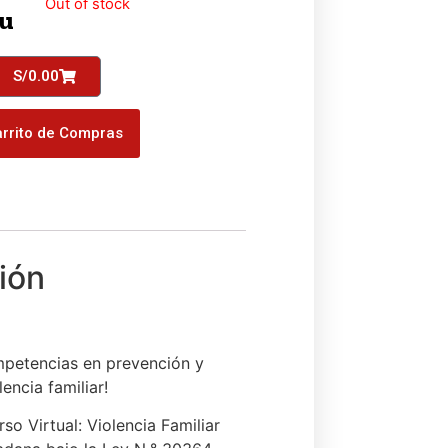
Out of stock
/u
S/
0.00
rrito de Compras
mpetencias en prevención y
lencia familiar!
rso Virtual: Violencia Familiar