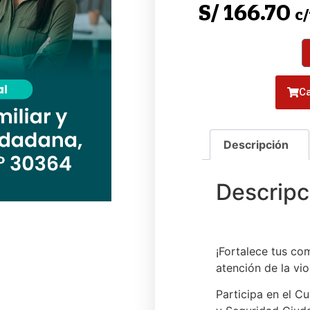
S/
166.70
c
Ca
¡Fortalece tus co
atención de la vio
Participa en el Cu