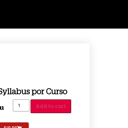
Syllabus por Curso
Add to cart
/u
S/
0.00