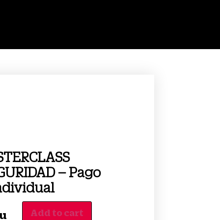
STERCLASS
GURIDAD – Pago
ndividual
Add to cart
/u