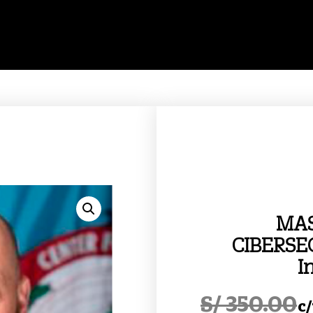
MA
CIBERSE
I
S/
350.00
c