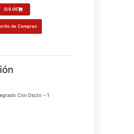
S/
0.00
rrito de Compras
regrado Con Dscto – 1