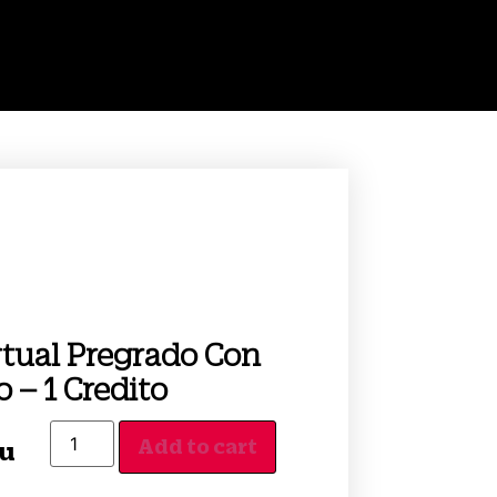
rtual Pregrado Con
o – 1 Credito
Add to cart
/u