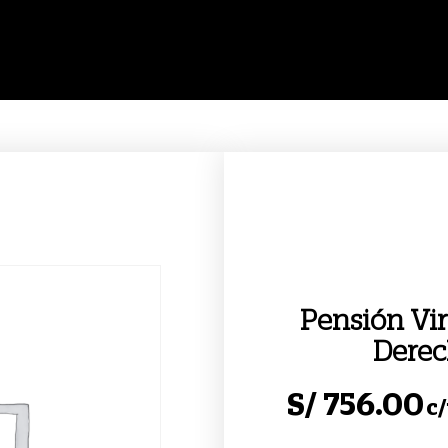
Pensión Vir
Derec
S/
756.00
c