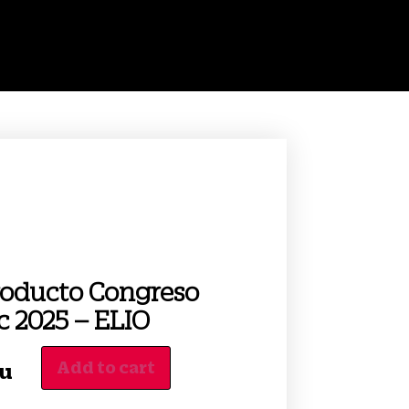
roducto Congreso
c 2025 – ELIO
Add to cart
/u