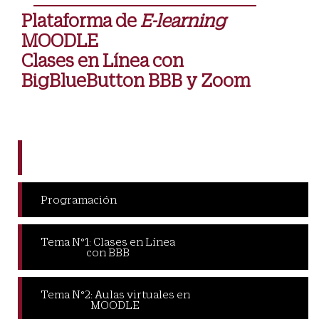
Plataforma de
E-learning
MOODLE
Clases en Línea con
BigBlueButton BBB y Zoom
Presentación
Programación
Tema N°1: Clases en Línea
con BBB
Tema N°2: Aulas virtuales en
MOODLE