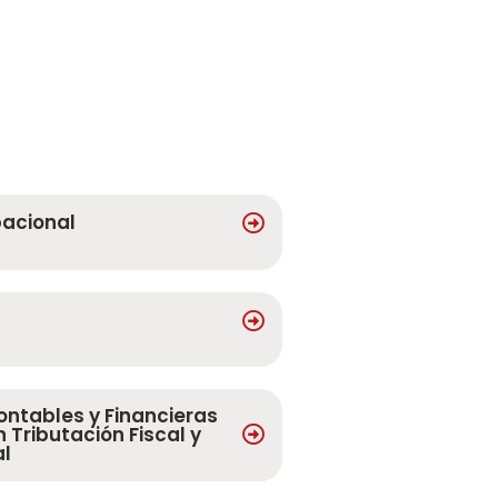
pacional
s
ontables y Financieras
 Tributación Fiscal y
al