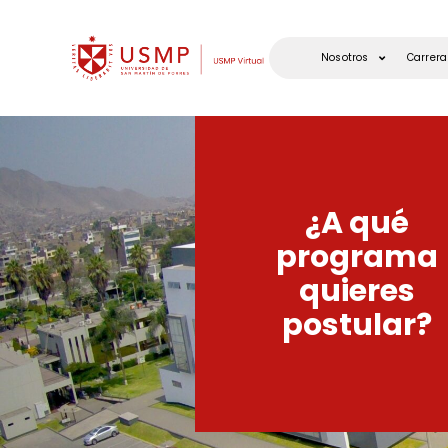
Nosotros
Carrera
¿A qué
programa
quieres
postular?