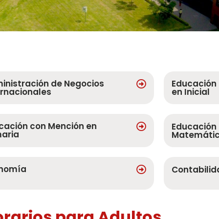
inistración de Negocios
Educación
ernacionales
en Inicial
cación con Mención en
Educación
maria
Matemátic
nomía
Contabilid
orarios para Adultos