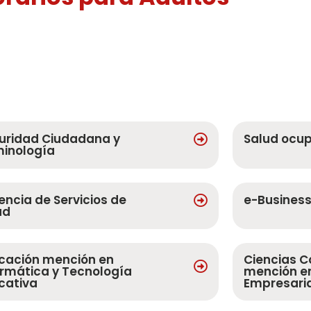
uridad Ciudadana y
Salud ocu
minología
encia de Servicios de
e-Busines
ud
cación mención en
Ciencias C
ormática y Tecnología
mención en
cativa
Empresari