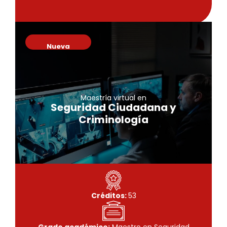
Nueva
Maestría virtual en
Seguridad Ciudadana y
Maestría virtual en
Criminología
Seguridad Ciudadana y
Criminología
Conoce más
Créditos:
53