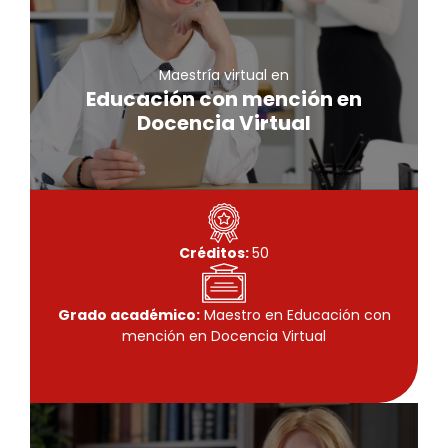
Maestría virtual
Educación con mención en
Docencia Virtual
Maestría virtual en
Conoce más
Educación con mención en
Docencia Virtual
Créditos:
50
Grado académico:
Maestro en Educación con
mención en Docencia Virtual