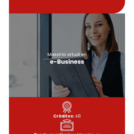
Maestría virtual
e-Business
Maestría virtual en
e-Business
Conoce más
Créditos:
48