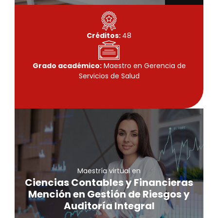
Créditos:
48
Grado académico:
Maestro en Gerencia de
Servicios de Salud
Maestría virtual
Ciencias Contables y Financieras
Mención en Gestión de Riesgos y
Maestría virtual en
Auditoría Integral
Ciencias Contables y Financieras
Mención en Gestión de Riesgos y
Conoce más
Auditoría Integral