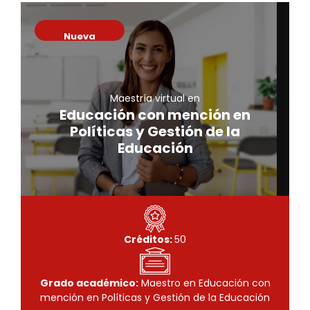
Nueva
Maestría virtual en
Educación con mención en
Maestría virtual en
Políticas y Gestión de la
Educación con mención en
Educación
Políticas y Gestión de la
Conoce más
Educación
Créditos:
50
Grado académico:
Maestro en Educación con
mención en Políticas y Gestión de la Educación