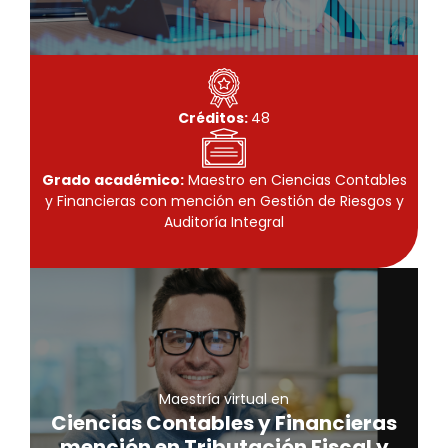
Créditos:
48
Grado académico:
Maestro en Ciencias Contables
y Financieras con mención en Gestión de Riesgos y
Auditoría Integral
Maestría virtual
Ciencias Contables y Financieras
mención en Tributación Fiscal y
Maestría virtual en
Empresarial
Ciencias Contables y Financieras
mención en Tributación Fiscal y