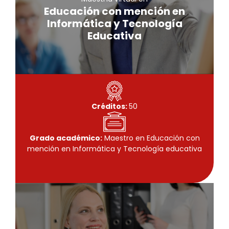
Educativa
Educación con mención en
Informática y Tecnología
Conoce más
Educativa
Créditos:
50
Grado académico:
Maestro en Educación con
mención en Informática y Tecnología educativa