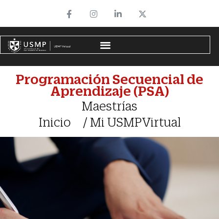
Programación Secuencial de
Aprendizaje (PSA)
Maestrías
Inicio / Mi USMPVirtual